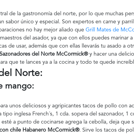
tral de la gastronomía del norte, por lo que muchas per
n sabor único y especial. Son expertos en carne y parril
paraciones no hay mejor aliado que
Grill Mates de McC
aestros del asador, ya que con ellos puedes marinar a l
cas de usar, además que con ellas llevarás tu asado a ot
Sazonadores del Norte McCormick®
y hacer una delici
ra que te lances ya a la cocina y todo te quede increíbl
del Norte:
de mango:
ara unos deliciosos y agripicantes tacos de pollo con 
 tipo inglesa French´s, 1 cda. sopera del sazonador, 1 
 esté a punto de cocinarse agrega la cebolla, deja que 
con chile Habanero McCormick®
. Sirve los tacos de po