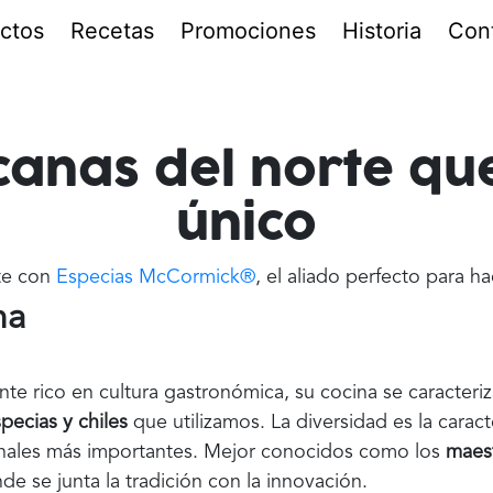
ctos
Recetas
Promociones
Historia
Con
canas del norte qu
único
rte con
Especias McCormick®
, el aliado perfecto para h
na
te rico en cultura gastronómica, su cocina se caracteri
pecias y chiles
que utilizamos. La diversidad es la carac
onales más importantes. Mejor conocidos como los
maest
nde se junta la tradición con la innovación.