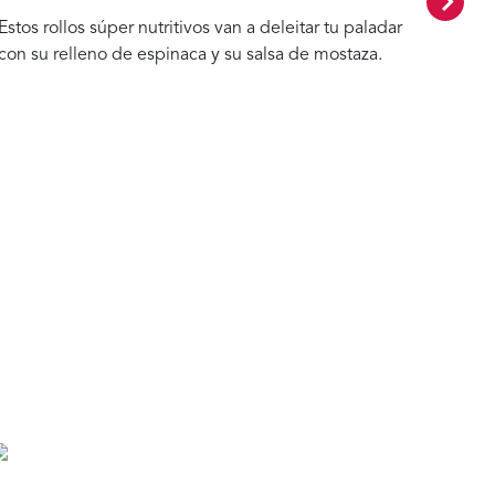
Estos rollos súper nutritivos van a deleitar tu paladar
Un e
con su relleno de espinaca y su salsa de mostaza.
perso